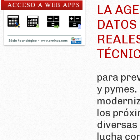
LA AGE
DATOS 
REALES
TÉCNI
para pre
y pymes. 
moderniza
los próxi
diversas 
lucha co